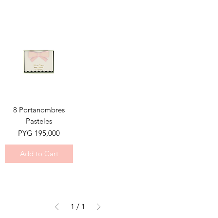
8 Portanombres
Pasteles
Price
PYG 195,000
Add to Cart
1
/
1