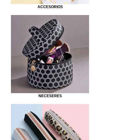
ACCESORIOS
NECESERES