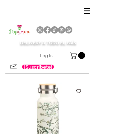
DELIVERY A TODO EL PAÍS
Log In
¡Suscríbete!