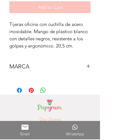
Add to Cart
Tijeras oficina con cuchilla de acero
inoxidable. Mango de plástico blanco
con detalles negros, resistente a los
golpes y ergonómico. 20,5 cm.
MARCA
Milan
Our Stores
Paseo la Galeria - 3rd Floor
(Asunción) - Paraguay
Phone Number.
0981756792
Email
WhatsApp