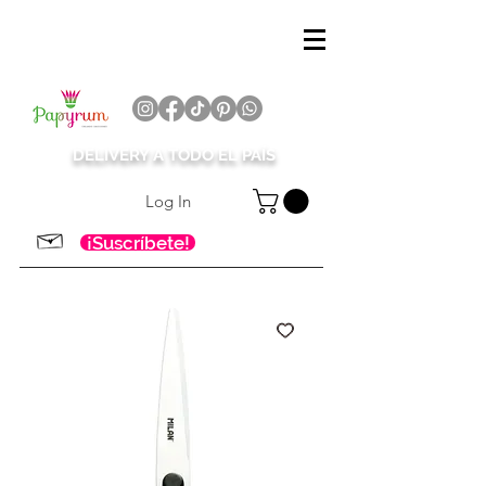
DELIVERY A TODO EL PAÍS
Log In
¡Suscríbete!