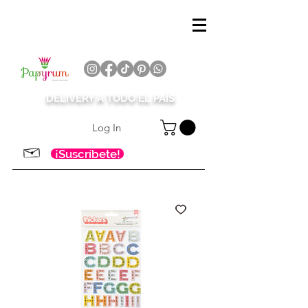
DELIVERY A TODO EL PAÍS
Log In
¡Suscríbete!