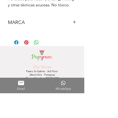
y otras técnicas acuosas. No tóxico.
MARCA
KARIN
Our Stores
Paseo la Galeria - 3rd Floor
(Asunción) - Paraguay
Phone Number.
0981756792
Shopping del Sol
Email
WhatsApp
(Asunción) - Paraguay
Phone Number.
0981610235
Nuestra Tienda Online
Contact:
0981645939
Mail:
hola@papyrumpy.com