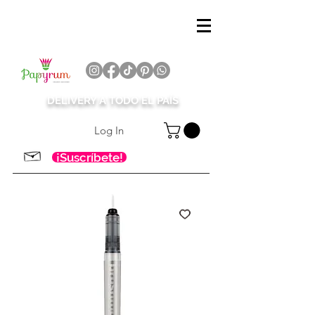
DELIVERY A TODO EL PAÍS
Log In
¡Suscríbete!