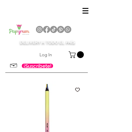
DELIVERY A TODO EL PAÍS
Log In
¡Suscríbete!