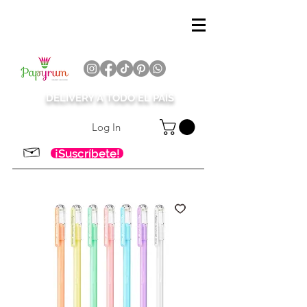
DELIVERY A TODO EL PAÍS
Log In
¡Suscríbete!