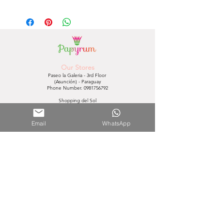
ARTEBENE
Our Stores
Paseo la Galeria - 3rd Floor
(Asunción) - Paraguay
Phone Number.
0981756792
Shopping del Sol
(Asunción) - Paraguay
Phone Number.
0981610235
Email
WhatsApp
Nuestra Tienda Online
Contact:
0981645939
Mail:
hola@papyrumpy.com
Purchasing Process
Terms and Conditions
Shipping
Return policy