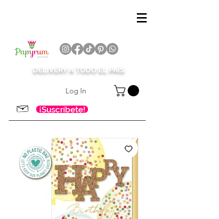
DELIVERY A TODO EL PAÍS
Log In
¡Suscríbete!