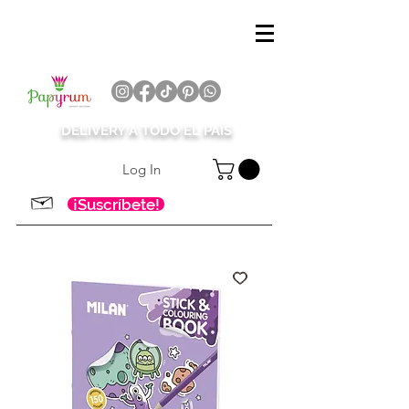
DELIVERY A TODO EL PAÍS
Log In
¡Suscríbete!