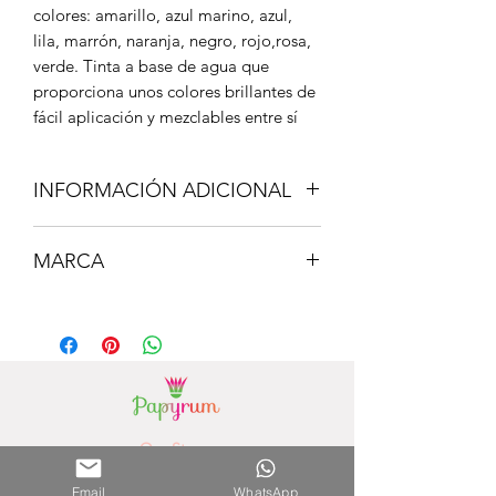
colores: amarillo, azul marino, azul,
lila, marrón, naranja, negro, rojo,rosa,
verde. Tinta a base de agua que
proporciona unos colores brillantes de
fácil aplicación y mezclables entre sí
INFORMACIÓN ADICIONAL
En caso de mancha sobre la mayoría
MARCA
de tejidos, poner la prenda en agua
fría durante una hora y lavar luego en
Milan
el lavarropas también con agua fría.
Our Stores
Paseo la Galeria - 3rd Floor
(Asunción) - Paraguay
Email
WhatsApp
Phone Number.
0981756792