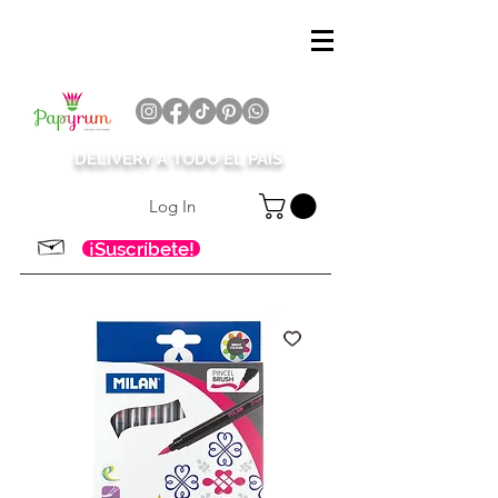
DELIVERY A TODO EL PAÍS
Log In
¡Suscríbete!