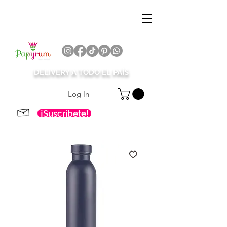
DELIVERY A TODO EL PAÍS
Log In
¡Suscríbete!