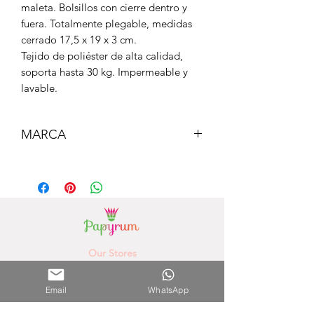
maleta. Bolsillos con cierre dentro y
fuera. Totalmente plegable, medidas
cerrado 17,5 x 19 x 3 cm.
Tejido de poliéster de alta calidad,
soporta hasta 30 kg. Impermeable y
lavable.
MARCA
CEDON
Our Stores
Paseo la Galeria - 3rd Floor
(Asunción) - Paraguay
Phone Number.
0981756792
Email
WhatsApp
Shopping del Sol
(Asunción) - Paraguay