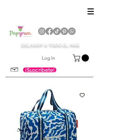
DELIVERY A TODO EL PAÍS
Log In
¡Suscríbete!