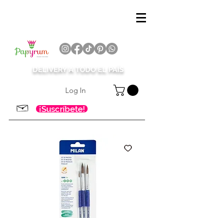
DELIVERY A TODO EL PAÍS
Log In
¡Suscríbete!