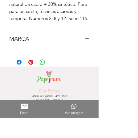
natural de cabra + 30% sintético. Para
para acuarela, técnicas acuosas y
témpera. Números 2, 8 y 12. Serie 116.
MARCA
MILAN
Our Stores
Paseo la Galeria - 3rd Floor
(Asunción) - Paraguay
Phone Number.
0981756792
Shopping del Sol
Email
WhatsApp
(Asunción) - Paraguay
Phone Number.
0981610235
Nuestra Tienda Online
Contact:
0981645939