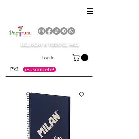
DELIVERY A TODO EL PAÍS
Log In
¡Suscríbete!