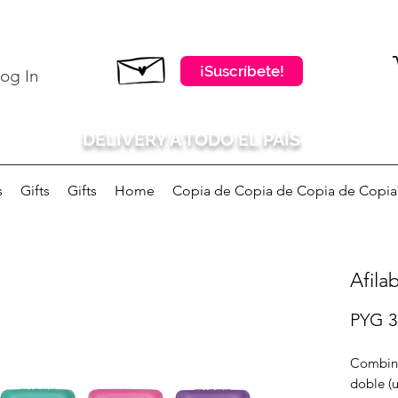
¡Suscríbete!
og In
DELIVERY A TODO EL PAÍS
s
Gifts
Gifts
Home
Copia de Copia de Copia de Copia d
Afila
PYG 3
Combina
doble (