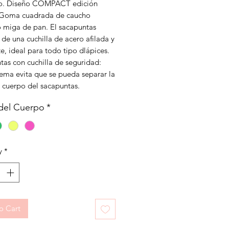
o. Diseño COMPACT edición
 Goma cuadrada de caucho
o miga de pan. El sacapuntas
de una cuchilla de acero afilada y
te, ideal para todo tipo dlápices.
tas con cuchilla de seguridad:
tema evita que se pueda separar la
l cuerpo del sacapuntas.
del Cuerpo
*
y
*
o Cart