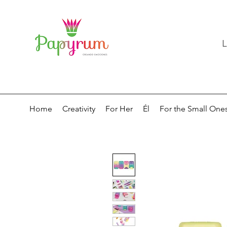
L
Home
Creativity
For Her
Él
For the Small One