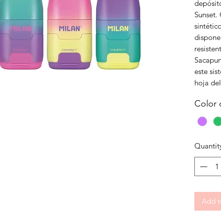
depósit
Sunset.
sintétic
dispone 
resisten
Sacapun
este sis
hoja de
Color 
Quantit
Add t