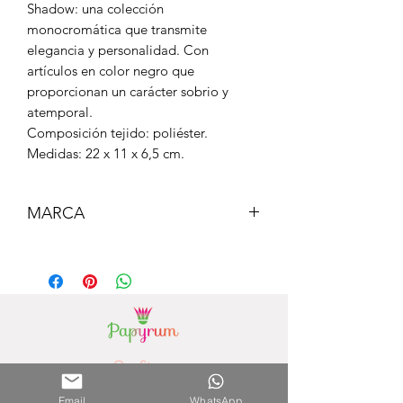
Shadow: una colección
monocromática que transmite
elegancia y personalidad. Con
artículos en color negro que
proporcionan un carácter sobrio y
atemporal.
Composición tejido: poliéster.
Medidas: 22 x 11 x 6,5 cm.
MARCA
MILAN
Our Stores
Paseo la Galeria - 3rd Floor
(Asunción) - Paraguay
Email
WhatsApp