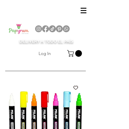
DELIVERY A TODO EL PAÍS
Log In
¡Suscríbete!