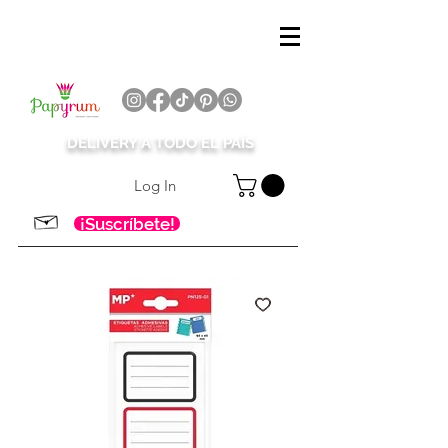
DELIVERY A TODO EL PAÍS
Log In
¡Suscríbete!