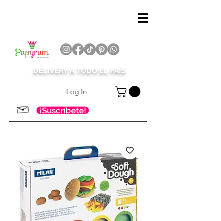
DELIVERY A TODO EL PAÍS
Log In
¡Suscríbete!