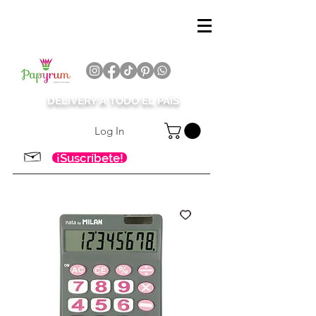
DELIVERY A TODO EL PAÍS
Log In
¡Suscríbete!