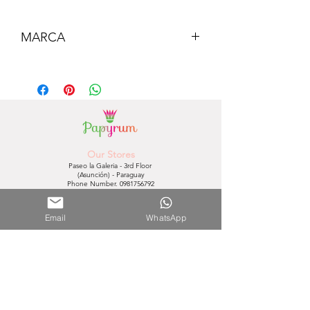
MARCA
MILAN
Our Stores
Paseo la Galeria - 3rd Floor
(Asunción) - Paraguay
Phone Number.
0981756792
Shopping del Sol
(Asunción) - Paraguay
Email
WhatsApp
Phone Number.
0981610235
Nuestra Tienda Online
Contact:
0981645939
Mail:
hola@papyrumpy.com