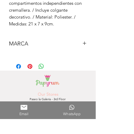
compartimentos independientes con
cremallera. / Incluye colgante
decorativo. / Material: Poliester. /
Medidas: 21 x 7 x 9cm.
MARCA
MIQUEL RIUS
Our Stores
Paseo la Galeria - 3rd Floor
(Asunción) - Paraguay
Phone Number.
0981756792
Email
WhatsApp
Shopping del Sol
(Asunción) - Paraguay
Phone Number.
0981610235
Nuestra Tienda Online