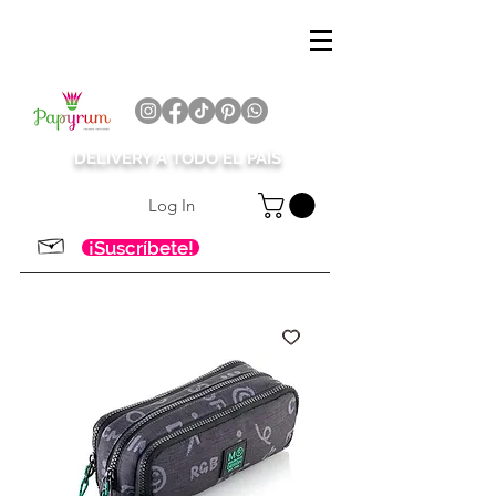
DELIVERY A TODO EL PAÍS
Log In
¡Suscríbete!